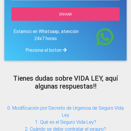
ENVIAR
Estamos en Whatsaap, atención
24x7 horas.
Presiona el boton
Tienes dudas sobre VIDA LEY, aquí
algunas respuestas!!
0. Modificación por Decreto de Urgencia de Seguro Vida
Ley
1. Qué es el Seguro Vida Ley?
2. Cuándo se debe contratar el seguro?